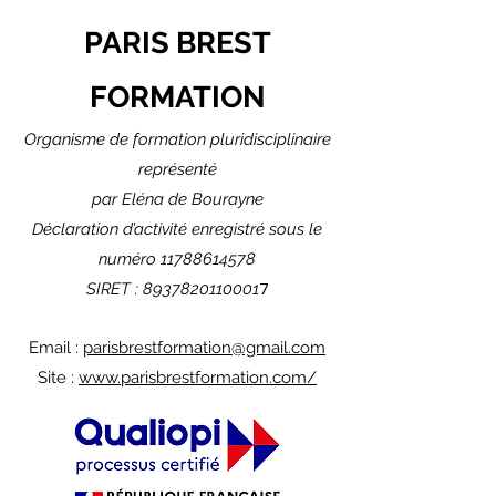
PARIS BREST
FORMATION
Organisme de formation pluridisciplinaire
r
eprésenté
pa
r Eléna de Bourayne
Déclaration d’activité enregistré sous le
numéro
11788614578
SIRET :
8937820110001
7
Email :
parisbrestformation@gmail.com
Site :
www.parisbrestformation.com/