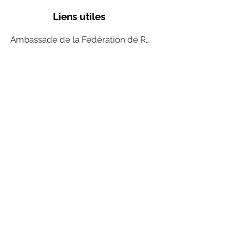
Liens utiles
Ambassade de la Fédération de Russie en France
Programme de l'Education Nationale
Annuaire organismes certifiés Qualiopi
Prénom
Nom de famille
E-mail