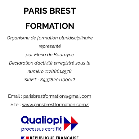
PARIS BREST
FORMATION
Organisme de formation pluridisciplinaire
r
eprésenté
pa
r Eléna de Bourayne
Déclaration d’activité enregistré sous le
numéro
11788614578
SIRET :
8937820110001
7
Email :
parisbrestformation@gmail.com
Site :
www.parisbrestformation.com/